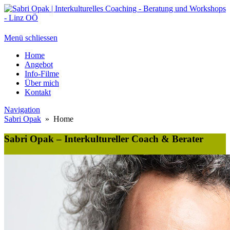
Menü schliessen
Home
Angebot
Info-Filme
Über mich
Kontakt
Navigation
Sabri Opak
» Home
Sabri Opak – Interkultureller Coach & Berater