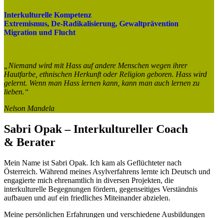
Interkulturelle Kompetenz
Extremismus, De-Radikalisierung, Gewaltprävention
Migration und Flucht
„Niemand wird mit Hass auf andere Menschen wegen ihrer
Hautfarbe, ethnischen Herkunft oder Religion geboren. Hass wird
gelernt. Wenn man Hass lernen kann, kann man auch lernen zu
lieben.“
Nelson Mandela
Sabri Opak – Interkultureller Coach
& Berater
Mein Name ist Sabri Opak. Ich kam als Geflüchteter nach
Österreich. Während meines Asylverfahrens lernte ich Deutsch und
engagierte mich ehrenamtlich in diversen Projekten, die
interkulturelle Begegnungen fördern, gegenseitiges Verständnis
aufbauen und auf ein friedliches Miteinander abzielen.
Meine persönlichen Erfahrungen und verschiedene Ausbildungen