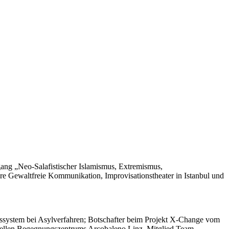
ang „Neo-Salafistischer Islamismus, Extremismus,
e Gewaltfreie Kommunikation, Improvisationstheater in Istanbul und
chtssystem bei Asylverfahren; Botschafter beim Projekt X-Change vom
turellen Begegnungszentrums Arcobaleno Linz, Mitglied Team