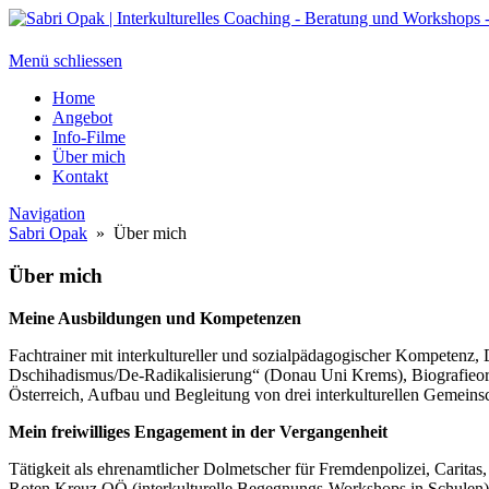
Menü schliessen
Home
Angebot
Info-Filme
Über mich
Kontakt
Navigation
Sabri Opak
» Über mich
Über mich
Meine Ausbildungen und Kompetenzen
Fachtrainer mit interkultureller und sozialpädagogischer Kompetenz
Dschihadismus/De-Radikalisierung“ (Donau Uni Krems), Biografieori
Österreich, Aufbau und Begleitung von drei interkulturellen Gemeinsc
Mein freiwilliges Engagement in der Vergangenheit
Tätigkeit als ehrenamtlicher Dolmetscher für Fremdenpolizei, Carita
Roten Kreuz OÖ (interkulturelle Begegnungs-Workshops in Schulen); 