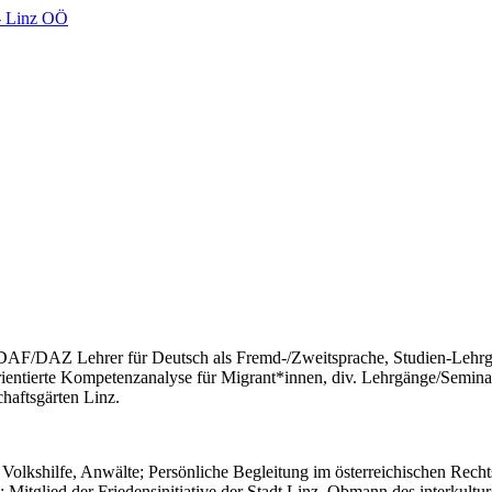
, DAF/DAZ Lehrer für Deutsch als Fremd-/Zweitsprache, Studien-Lehrg
entierte Kompetenzanalyse für Migrant*innen, div. Lehrgänge/Seminar
haftsgärten Linz.
s, Volkshilfe, Anwälte; Persönliche Begleitung im österreichischen Re
Mitglied der Friedensinitiative der Stadt Linz, Obmann des interkul